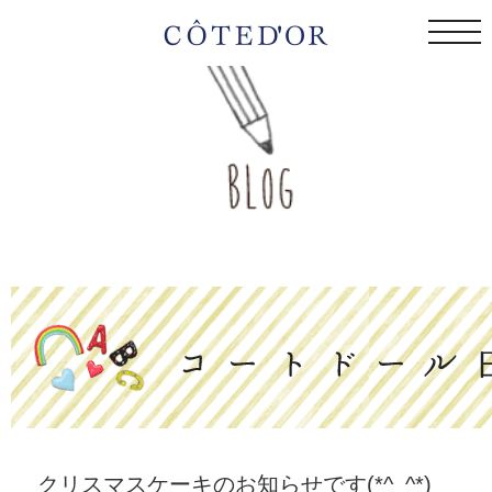
togg
navi
クリスマスケーキのお知らせです(*^_^*)