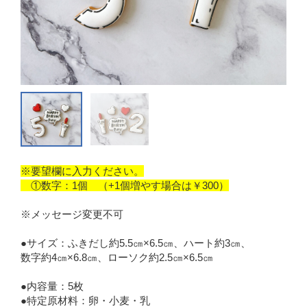
※要望欄に入力ください。
①数字：1個 （+1個増やす場合は￥300）
※メッセージ変更不可
●サイズ：ふきだし約5.5㎝×6.5㎝、ハート約3㎝、
数字約4㎝×6.8㎝、ローソク約2.5㎝×6.5㎝
●内容量：5枚
●特定原材料：卵・小麦・乳