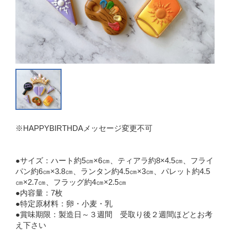
※HAPPYBIRTHDAメッセージ変更不可
●サイズ：ハート約5㎝×6㎝、ティアラ約8×4.5㎝、フライ
パン約6㎝×3.8㎝、ランタン約4.5㎝×3㎝、パレット約4.5
㎝×2.7㎝、フラッグ約4㎝×2.5㎝
●内容量：7枚
●特定原材料：卵・小麦・乳
●賞味期限：製造日～３週間 受取り後２週間ほどとお考
え下さい