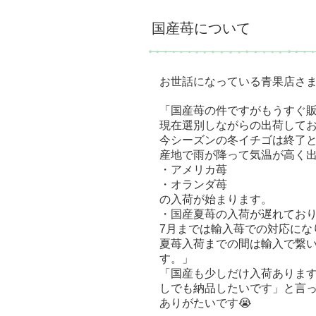
国産苺について
お世話になっている青果店さ
「国産苺の件ですがもうすぐ
現在選別しながらの出荷してお
今シーズンの冬イチゴは終了
産地で雨が降って気温が高く
・アメリカ苺
・オランダ苺
の入荷が始まります。
・国産夏苺の入荷が遅れてお
7月までは輸入苺での対応にな
夏苺入荷までの間は輸入で繋
す。」
「国産も少しだけ入荷ありま
しでも納品したいです」と言っ
ありがたいです😭