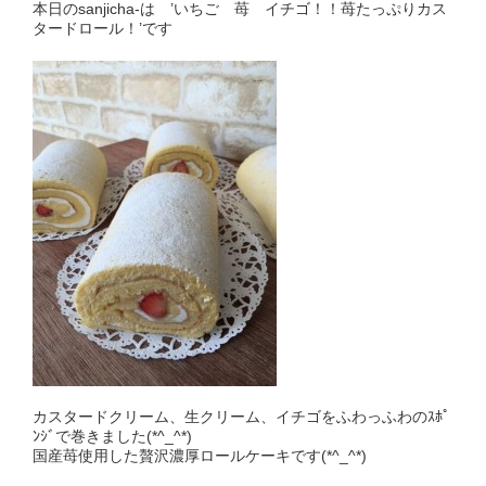
本日のsanjicha-は ’いちご 苺 イチゴ！！苺たっぷりカス
タードロール！’です
カスタードクリーム、生クリーム、イチゴをふわっふわのｽﾎﾟ
ﾝｼﾞで巻きました(*^_^*)
国産苺使用した贅沢濃厚ロールケーキです(*^_^*)