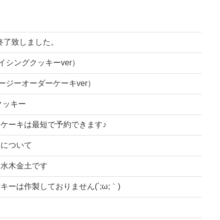
は終了致しました。
イシングクッキーver）
ージーオーダーケーキver）
クッキー
ーケーキは最短で予約できます♪
ーについて
、水木金土です
ーは作製しておりません(´;ω;｀)